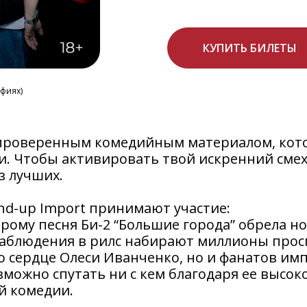
КУПИТЬ БИЛЕТЫ
афиях)
 проверенным комедийным материалом, кот
и. Чтобы активировать твой искренний смех
з лучших.
nd-up Import принимают участие:
орому песня Би-2 “Большие города” обрела н
наблюдения в рилс набирают миллионы прос
ко сердце Олеси Иванченко, но и фанатов им
можно спутать ни с кем благодаря ее высок
й комедии.