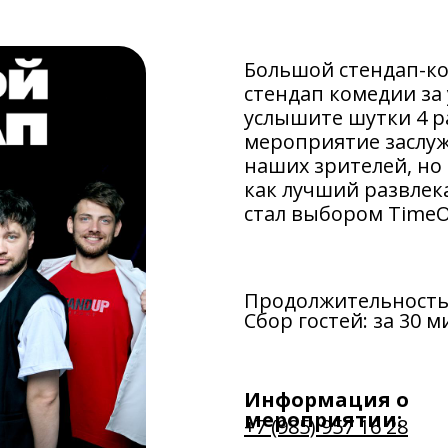
Большой стендап-ко
стендап комедии за
услышите шутки 4 р
мероприятие заслуж
наших зрителей, но
как лучший развлек
стал выбором TimeO
Продолжительность 
Сбор гостей: за 30 
Информация о
мероприятии:
+7 (985) 957 16 28