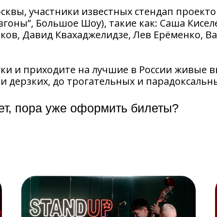
квы, участники известных стендап проектов
гоны”, Большое Шоу), такие как: Саша Кисел
бков, Давид Квахаджелидзе, Лев Ерёменко, 
руки и приходите на лучшие в России живые
и дерзких, до трогательных и парадоксальн
ет, пора уже оформить билеты?