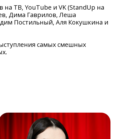
 на ТВ, YouTube и VK (StandUp на
ев, Дима Гаврилов, Леша
Вадим Постильный, Аля Кокушкина и
 выступления самых смешных
ых.